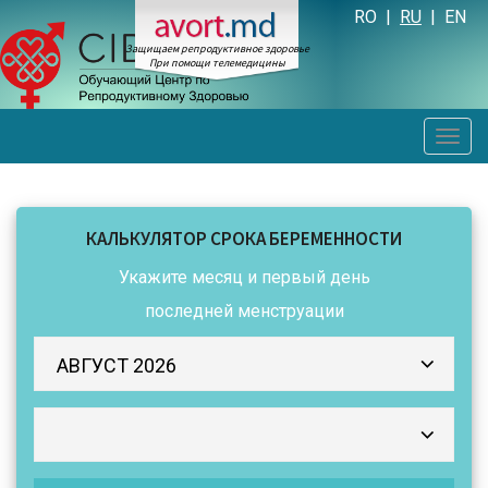
RO
|
RU
|
EN
Защищаем репродуктивное здоровье
При помощи телемедицины
Men
КАЛЬКУЛЯТОР СРОКА БЕРЕМЕННОСТИ
Укажите
месяц
и
первый день
последней менструации