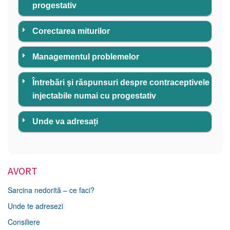
progestativ
Corectarea miturilor
Managementul problemelor
Întrebări şi răspunsuri despre contraceptivele
injectabile numai cu progestativ
Unde va adresați
AVORT
aici
Sarcina nedorită – ce faci?
aici
Unde te adresezi
Centrele de Sănătate Prietenoase
Consiliere
Tinerilor