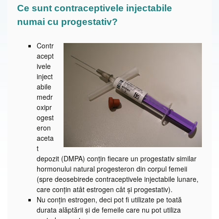
Ce sunt contraceptivele injectabile
numai cu progestativ?
Contr
acept
ivele
inject
abile
medr
oxipr
ogest
eron
aceta
t
depozit (DMPA) conţin fiecare un progestativ similar
hormonului natural progesteron din corpul femeii
(spre deosebirede contraceptivele injectabile lunare,
care conţin atât estrogen cât şi progestativ).
Nu conţin estrogen, deci pot fi utilizate pe toată
durata alăptării şi de femeile care nu pot utiliza