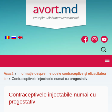
Protejăm Sănătatea Reproductivă
Caută
după:
Skip
to
content
Acasă
>
Informație despre metodele contraceptive și eficacitatea
lor
>
Contraceptivele injectabile numai cu progestativ
Contraceptivele injectabile numai cu
progestativ