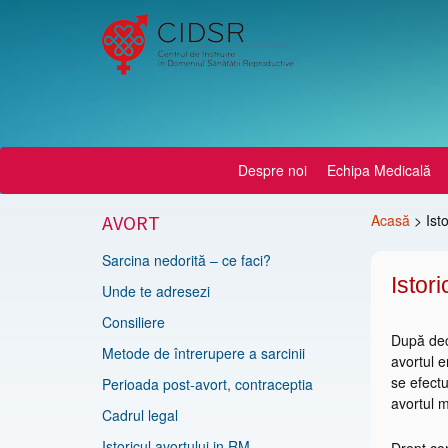
Despre noi
Echipa Medicală
AVORT
Acasă
>
Ist
Sarcina nedorită – ce faci?
Istor
Unde te adresezi
Consiliere
După dec
Metode de întrerupere a sarcinii
avortul e
se efect
Perioada post-avort, contraceptia
avortul 
Cadrul legal
Istoricul avortului in RM