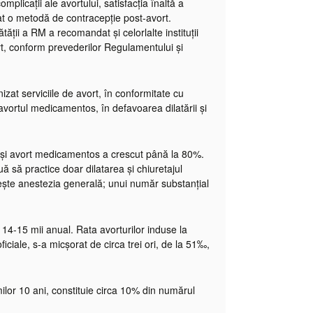
icații ale avortului, satisfacția înaltă a
at o metodă de contracepție post-avort.
ții a RM a recomandat și celorlalte instituții
t, conform prevederilor Regulamentului și
izat serviciile de avort, în conformitate cu
vortul medicamentos, în defavoarea dilatării și
um și avort medicamentos a crescut până la 80%.
ă să practice doar dilatarea și chiuretajul
osește anestezia generală; unui număr substanțial
 14-15 mii anual. Rata avorturilor induse la
iciale, s-a micșorat de circa trei ori, de la 51‰,
ilor 10 ani, constituie circa 10% din numărul