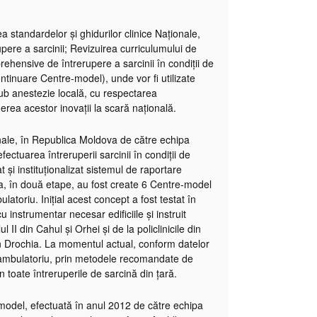
 standardelor și ghidurilor clinice Naționale,
upere a sarcinii; Revizuirea curriculumului de
rehensive de întrerupere a sarcinii în condiții de
ontinuare Centre-model), unde vor fi utilizate
 anestezie locală, cu respectarea
inderea acestor inovații la scară națională.
onale, în Republica Moldova de către echipa
tuarea întreruperii sarcinii în condiții de
 și instituționalizat sistemul de raportare
enea, în două etape, au fost create 6 Centre-model
latoriu. Inițial acest concept a fost testat în
u instrumentar necesar edificiile și instruit
II din Cahul și Orhei și de la policlinicile din
in Drochia. La momentul actual, conform datelor
 de ambulatoriu, prin metodele recomandate de
toate întreruperile de sarcină din țară.
le-model, efectuată în anul 2012 de către echipa