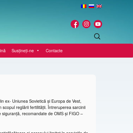
Caută
după:
ină
Susţineţi-ne
Contacte
in ex- Uniunea Sovietică și Europa de Vest,
copul reglării fertilității. Întreruperea sarcinii
e de siguranță, recomandate de OMS și FIGO –