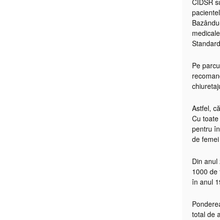
CIDSR su
pacientel
Bazându-s
medicale
Standard
Pe parcur
recomand
chiuretaj
Astfel, 
Cu toate 
pentru în
de femei 
Din anul 
1000 de f
în anul 
Ponderea 
total de 