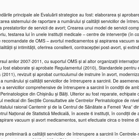
rile principale ale Evaluării strategice au fost: elaborarea și aprobarea
rea sistemului de raportare a numărului și calității serviciilor de întrer
 a prestatorilor de servicii de avort; Crearea unui model de servicii comp
iu, testarea lui în unele instituții medicale – centre de intervenție (în c
 recomandate de OMS – avortul medicamentos și aspirarea vacuum sub
alității și intimității, oferirea consilierii, contracepției post-avort, și ext
sul anilor 2007-2011, cu suportul OMS și al altor organizații internați
fost elaborate și aprobate Regulamentul (2010), Standardele pentru efec
 (2011), revizuit și aprobat curriculumul de instruire în avort, modernizat
ă a numărului și calității serviciilor de întrerupere a sarcinii. De asem
e a serviciilor comprehensive de întrerupere a sarcinii în condiții de ambu
Perinatologice din Chișinău și Bălți. Ulterior au fost reparate, echipate c
l medical din Secțiile Consultative ale Centrelor Perinatologice de nivelul 
italului raional Cantemir și de la Centrul de Sănătate a Femeii ”Ana” d
trul Național de Statistică Medicală, în aceste 6 instituții, în condiții
pirare vacuum și avort medicamentos, sunt efectuate circa o treime din 
e preliminară a calității serviciilor de întrerupere a sarcinii în Centre