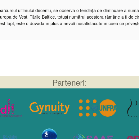
arcursul ultimului deceniu, se observă o tendință de diminuare a număru
uropa de Vest, Țările Baltice, totuși numărul acestora rămâne a fi de ci
est fapt, este o dovadă în plus a nevoii nesatisfăcute în ceea ce prive
Parteneri: