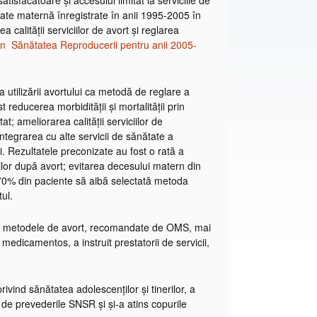
atisfăcătoare și accesului limitat la serviciile de
tate maternă înregistrate în anii 1995-2005 în
calității serviciilor de avort și reglarea
 în Sănătatea Reproducerii pentru anii 2005-
 utilizării avortului ca metodă de reglare a
ost reducerea morbidităţii şi mortalităţii prin
at; ameliorarea calităţii serviciilor de
tegrarea cu alte servicii de sănătate a
nii. Rezultatele preconizate au fost o rată a
ilor după avort; evitarea decesului matern din
 70% din paciente să aibă selectată metoda
ul.
ova metodele de avort, recomandate de OMS, mai
dicamentos, a instruit prestatorii de servicii,
ivind sănătatea adolescenţilor şi tinerilor, a
 de prevederile SNSR și și-a atins copurile