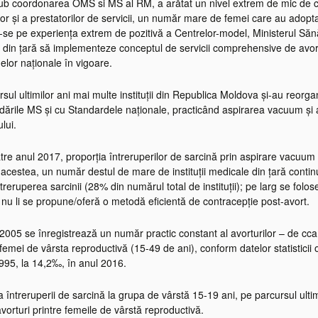
b coordonarea OMS si MS al RM, a arătat un nivel extrem de mic de compl
or și a prestatorilor de servicii, un număr mare de femei care au adopt
e pe experiența extrem de pozitivă a Centrelor-model, Ministerul Sănătă
 din țară să implementeze conceptul de servicii comprehensive de avor
elor naționale în vigoare.
sul ultimilor ani mai multe instituții din Republica Moldova și-au reorgan
ările MS și cu Standardele naționale, practicând aspirarea vacuum și a
ului.
către anul 2017, proporția întreruperilor de sarcină prin aspirare vacu
acestea, un număr destul de mare de instituții medicale din țară continu
treruperea sarcinii (28% din numărul total de instituții); pe larg se fol
nu li se propune/oferă o metodă eficientă de contracepție post-avort.
2005 se înregistrează un număr practic constant al avorturilor – de cca
emei de vârsta reproductivă (15-49 de ani), conform datelor statisticii of
1995, la 14,2‰, în anul 2016.
întreruperii de sarcină la grupa de vârstă 15-19 ani, pe parcursul ultim
avorturi printre femeile de vârstă reproductivă.