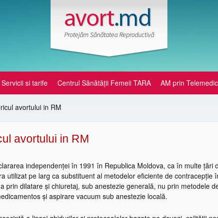
Protejăm Sănătatea Reproductivă
Skip
Servicii si tarife
Centrul Sănătății Femeii TARA
AM prin Telemedic
to
content
oricul avortului in RM
icul avortului in RM
lararea independenței în 1991 în Republica Moldova, ca în multe țări d
ra utilizat pe larg ca substituent al metodelor eficiente de contracepție în s
ua prin dilatare și chiuretaj, sub anestezie generală, nu prin metodel
medicamentos și aspirare vacuum sub anestezie locală.